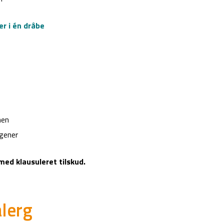
r i én dråbe
nen
rgener
med klausuleret tilskud.
lerg