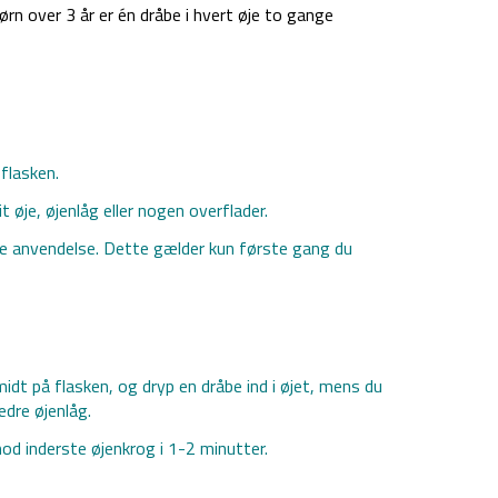
rn over 3 år er én dråbe i hvert øje to gange
flasken.
t øje, øjenlåg eller nogen overflader.
te anvendelse. Dette gælder kun første gang du
idt på flasken, og dryp en dråbe ind i øjet, mens du
edre øjenlåg.
od inderste øjenkrog i 1-2 minutter.