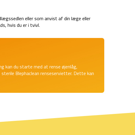
dlægssedlen eller som anvist af din læge eller
s, hvis du er i tvivl.
ing kan du starte med at rense øjenlåg,
. sterile Blephaclean renseservietter. Dette kan