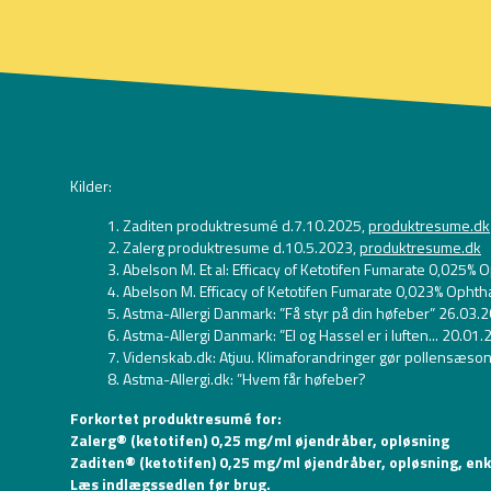
Kilder:
Zaditen produktresumé d.7.10.2025,
produktresume.dk
Zalerg produktresume d.10.5.2023,
produktresume.dk
Abelson M. Et al: Efficacy of Ketotifen Fumarate 0,025%
Abelson M. Efficacy of Ketotifen Fumarate 0,023% Ophth
Astma-Allergi Danmark: ”Få styr på din høfeber” 26.03.
Astma-Allergi Danmark: ”El og Hassel er i luften... 20.01
Videnskab.dk: Atjuu. Klimaforandringer gør pollensæs
Astma-Allergi.dk: ”Hvem får høfeber?
Forkortet produktresumé for:
Zalerg® (ketotifen) 0,25 mg/ml øjendråber, opløsning
Zaditen® (ketotifen) 0,25 mg/ml øjendråber, opløsning, en
Læs indlægssedlen før brug.