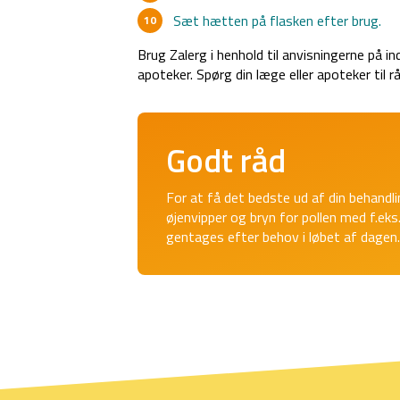
Sæt hætten på flasken efter brug.
Brug Zalerg i henhold til anvisningerne på in
apoteker. Spørg din læge eller apoteker til råd
Godt råd
For at få det bedste ud af din behandl
øjenvipper og bryn for pollen med f.eks
gentages efter behov i løbet af dagen.