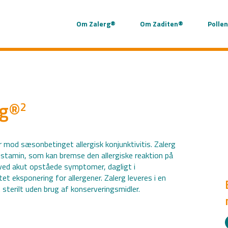
Om Zalerg®
Om Zaditen®
Pollen
rg®
2
r mod sæsonbetinget allergisk konjunktivitis. Zalerg
histamin, som kan bremse den allergiske reaktion på
 ved akut opståede symptomer, dagligt i
t eksponering for allergener. Zalerg leveres i en
sterilt uden brug af konserveringsmidler.