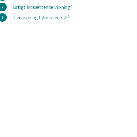
Hurtigt indsættende virkning
2
Til voksne og børn over 3 år
2