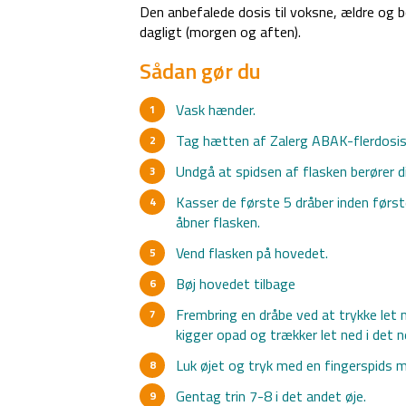
Den anbefalede dosis til voksne, ældre og bø
dagligt (morgen og aften).
Sådan gør du
Vask hænder.
Tag hætten af Zalerg ABAK-flerdosis
Undgå at spidsen af flasken berører di
Kasser de første 5 dråber inden førs
åbner flasken.
Vend flasken på hovedet.
Bøj hovedet tilbage
Frembring en dråbe ved at trykke let m
kigger opad og trækker let ned i det n
Luk øjet og tryk med en fingerspids m
Gentag trin 7-8 i det andet øje.