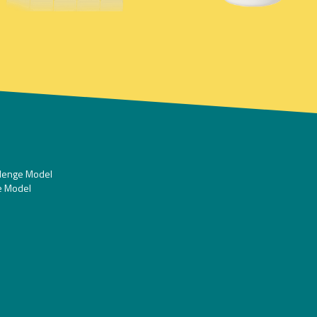
allenge Model
ge Model