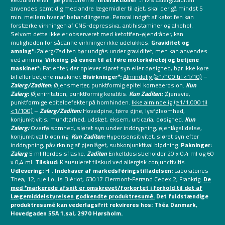
anvendes samtidig med andre lægemidler til øjet, skal der gå mindst 5
min. mellem hver af behandlingerne. Peroral indgift af ketotifen kan
forstærke virkningen af CNS-depressiva, antihistaminer og alkohol.
Selvom dette ikke er observeret med ketotifen-øjendråber, kan
muligheden for sådanne virkninger ikke udelukkes.
Graviditet og
amning*:
Zalerg/Zaditen bør undgås under graviditet, men kan anvendes
ved amning.
Virkning på evnen til at føre motorkøretøj og betjene
maskiner*:
Patienter, der oplever sløret syn eller døsighed, bør ikke køre
bil eller betjene maskiner.
Bivirkninger*:
Almindelig (≥1/100 til <1/10)
–
Zalerg/Zaditen
:
Øjensmerter, punktformig epitel korneaerosion.
Kun
Zalerg
:
Øjenirritation, punktformig keratitis.
Kun Zaditen:
Øjensvie,
punktformige epiteldefekter på hornhinden.
Ikke almindelig (≥1/1.000 til
<1/100)
–
Zalerg/Zaditen:
Hovedpine, tørre øjne, lysfølsomhed,
konjunktivitis, mundtørhed, udslæt, eksem, urticaria, døsighed.
Kun
Zalerg:
Overfølsomhed, sløret syn under inddrypning, øjenlågslidelse,
konjunktival blødning.
Kun Zaditen:
Hypersensitivitet, sløret syn efter
inddrypning, påvirkning af øjenlåget, subkonjunktival blødning.
Pakninger:
Zalerg
5 ml flerdosisflaske.
Zaditen
Enkeltdosisbeholder 20 x 0,4 ml og 60
x 0,4 ml.
Tilskud:
Klausuleret tilskud ved allergisk conjunctivitis.
Udlevering:
HF.
Indehaver af markedsføringstilladelsen:
Laboratoires
Thea, 12, rue Louis Blériot, 63017 Clermont-Ferrand Cedex 2, Frankrig.
De
med *markerede afsnit er omskrevet/forkortet i forhold til det af
Lægemiddelstyrelsen godkendte produktresumé.
Det fuldstændige
produktresumé kan vederlagsfrit rekvireres hos: Théa Danmark,
Hovedgaden 55A 1.sal, 2970 Hørsholm.