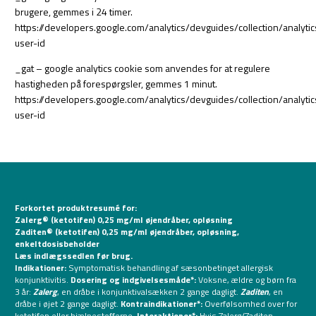
brugere, gemmes i 24 timer.
https://developers.google.com/analytics/devguides/collection/analytic
user-id
_gat – google analytics cookie som anvendes for at regulere
hastigheden på forespørgsler, gemmes 1 minut.
https://developers.google.com/analytics/devguides/collection/analytic
user-id
Forkortet produktresumé for:
Zalerg® (ketotifen) 0,25 mg/ml øjendråber, opløsning
Zaditen® (ketotifen) 0,25 mg/ml øjendråber, opløsning,
enkeltdosisbeholder
Læs indlægssedlen før brug.
Indikationer:
Symptomatisk behandling af sæsonbetinget allergisk
konjunktivitis.
Dosering og indgivelsesmåde*:
Voksne, ældre og børn fra
3 år:
Zalerg
, en dråbe i konjunktivalsækken 2 gange dagligt.
Zaditen
, en
dråbe i øjet 2 gange dagligt.
Kontraindikationer*:
Overfølsomhed over for
ketotifen eller hjælpestofferne.
Interaktioner*:
Hvis Zalerg/Zaditen